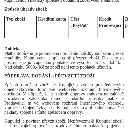
kupní cenou i náklady spojené s dodáním zboží včetně balného.
Způsob úhrady zboží:
Typ zboží
Kreditní karta
Účet
Kredit
B
„PayPal“
Prodávající
p
Dobírka
Platba dobírkou je podmíněna doručením zásilky na území České
republiky. Kupní cena je splatná při převzetí zboží. Do ceny za
poštovné je již započítán poplatek ve výši 30,- Kč za dobírku.
Nad částku 5000,- Kč za zboží není tento poplatek účtován.
PŘEPRAVA, DODÁNÍ a PŘEVZETÍ ZBOŽÍ
Způsob doručení zboží je Kupujícím zvolen prostřednictvím
objednávkového formuláře webového rozhraní Internetového
obchodu. V případě, že je způsob dopravy smluven na základě
požadavku Zákazníka mimo standardní způsoby nabízené
Prodávající m ve webovém rozhraní Internetového obchodu
v procesu Objednávky, nese Kupující riziko a případné dodatečné
náklady spojené s tímto způsobem dopravy.
Kupující je povinen převzít zboží. Nepřevezme-li Kupující zboží,
je Prodávající oprávněn požadovat úhradu nákladů spojených