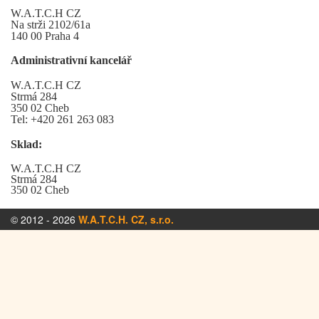
W.A.T.C.H CZ
Na strži 2102/61a
140 00 Praha 4
Administrativní kancelář
W.A.T.C.H CZ
Strmá 284
350 02 Cheb
Tel: +420 261 263 083
Sklad:
W.A.T.C.H CZ
Strmá 284
350 02 Cheb
© 2012 - 2026
W.A.T.C.H. CZ, s.r.o.