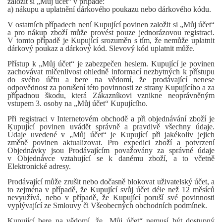
založit si „Můj účet“ v případě:
a) nákupu a uplatnění dárkového poukazu nebo dárkového kódu.
V ostatních případech není Kupující povinen založit si „Můj účet“
a pro nákup zboží může provést pouze jednorázovou registraci.
V tomto případě je Kupující srozuměn s tím, že nemůže uplatnit
dárkový poukaz a dárkový kód. Slevový kód uplatnit může.
Přístup k „Můj účet“ je zabezpečen heslem. Kupující je povinen
zachovávat mlčenlivost ohledně informací nezbytných k přístupu
do svého účtu a bere na vědomí, že prodávající nenese
odpovědnost za porušení této povinnosti ze strany Kupujícího a za
případnou škodu, která Zákazníkovi vznikne neoprávněným
vstupem 3. osoby na „Můj účet“ Kupujícího.
Při registraci v Internetovém obchodě a při objednávání zboží je
Kupující povinen uvádět správně a pravdivě všechny údaje.
Údaje uvedené v „Můj účet“ je Kupující při jakékoliv jejich
změně povinen aktualizovat. Pro expedici zboží a potvrzení
Objednávky jsou Prodávajícím považovány za správné údaje
v Objednávce vztahující se k danému zboží, a to včetně
Elektronické adresy.
Prodávající může zrušit nebo dočasně blokovat uživatelský účet, a
to zejména v případě, že Kupující svůj účet déle než 12 měsíců
nevyužívá, nebo v případě, že Kupující poruší své povinnosti
vyplývající ze Smlouvy či Všeobecných obchodních podmínek.
Kupující bere na vědomí, že „Můj účet“ nemusí být dostupný