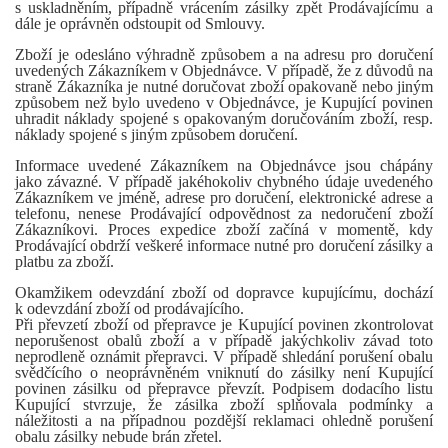
s uskladněním, případně vrácením zásilky zpět Prodávajícímu a
dále je oprávněn odstoupit od Smlouvy.
Zboží je odesláno výhradně způsobem a na adresu pro doručení
uvedených Zákazníkem v Objednávce. V případě, že z důvodů na
straně Zákazníka je nutné doručovat zboží opakovaně nebo jiným
způsobem než bylo uvedeno v Objednávce, je Kupující povinen
uhradit náklady spojené s opakovaným doručováním zboží, resp.
náklady spojené s jiným způsobem doručení.
Informace uvedené Zákazníkem na Objednávce jsou chápány
jako závazné. V případě jakéhokoliv chybného údaje uvedeného
Zákazníkem ve jméně, adrese pro doručení, elektronické adrese a
telefonu, nenese Prodávající odpovědnost za nedoručení zboží
Zákazníkovi. Proces expedice zboží začíná v momentě, kdy
Prodávající obdrží veškeré informace nutné pro doručení zásilky a
platbu za zboží.
Okamžikem odevzdání zboží od dopravce kupujícímu, dochází
k odevzdání zboží od prodávajícího.
Při převzetí zboží od přepravce je Kupující povinen zkontrolovat
neporušenost obalů zboží a v případě jakýchkoliv závad toto
neprodleně oznámit přepravci. V případě shledání porušení obalu
svědčícího o neoprávněném vniknutí do zásilky není Kupující
povinen zásilku od přepravce převzít. Podpisem dodacího listu
Kupující stvrzuje, že zásilka zboží splňovala podmínky a
náležitosti a na případnou pozdější reklamaci ohledně porušení
obalu zásilky nebude brán zřetel.