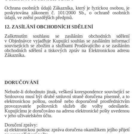
Ochrana osobních údajů Zákazníka, který je fyzickou osobou, je
poskytována zákonem č. 101/2000 Sb., o ochraně osobních
údajů, ve znění pozdějších předpisů.
12. ZASÍLÁNÍ OBCHODNÍCH SDĚLENÍ
Zaškrtnutím souhlasu se zasíláním obchodních sdělení
v Objednávce vyjadřuje Kupující souhlas se zasíláním informací
souvisejících se zbožím a službami Prodávajícího a se zasíláním
obchodních sdělení a tiskových zpráv na Elektronickou adresu
Zákazníka.
DORUČOVÁNÍ
Nebude-li dohodnuto jinak, veškerá korespondence související se
Smlouvou musí být druhé smluvní straně doručena písemně, a to
elektronickou poštou, osobně nebo doporučeně prostřednictvím
provozovatele poštovních služeb dle volby odesílatele.
Kupujícímu je doručováno na adresu elektronické pošty uvedenou
v jeho uživatelském účtu.
Doručení zprávy:
a) elektronickou poštou: zpráva doručena okamžikem jejího přijetí