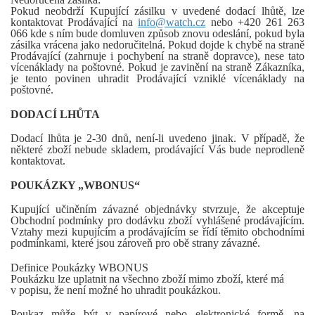
Pokud neobdrží Kupující zásilku v uvedené dodací lhůtě, lze
kontaktovat Prodávající na
info@watch.cz
nebo +420 261 263
066 kde s ním bude domluven způsob znovu odeslání, pokud byla
zásilka vrácena jako nedoručitelná. Pokud dojde k chybě na straně
Prodávající (zahrnuje i pochybení na straně dopravce), nese tato
vícenáklady na poštovné. Pokud je zavinění na straně Zákazníka,
je tento povinen uhradit Prodávající vzniklé vícenáklady na
poštovné.
DODACÍ LHŮTA
Dodací lhůta je 2-30 dnů, není-li uvedeno jinak. V případě, že
některé zboží nebude skladem, prodávající Vás bude neprodleně
kontaktovat.
POUKÁZKY „WBONUS“
Kupující učiněním závazné objednávky stvrzuje, že akceptuje
Obchodní podmínky pro dodávku zboží vyhlášené prodávajícím.
Vztahy mezi kupujícím a prodávajícím se řídí těmito obchodními
podmínkami, které jsou zároveň pro obě strany závazné.
Definice Poukázky WBONUS
Poukázku lze uplatnit na všechno zboží mimo zboží, které má
v popisu, že není možné ho uhradit poukázkou.
Poukaz může být v papírové nebo elektronické formě, na