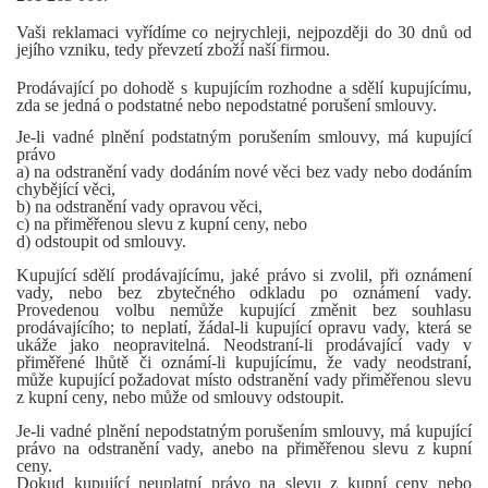
Vaši reklamaci vyřídíme co nejrychleji, nejpozději do 30 dnů od
jejího vzniku, tedy převzetí zboží naší firmou.
Prodávající po dohodě s kupujícím rozhodne a sdělí kupujícímu,
zda se jedná o podstatné nebo nepodstatné porušení smlouvy.
Je-li vadné plnění podstatným porušením smlouvy, má kupující
právo
a) na odstranění vady dodáním nové věci bez vady nebo dodáním
chybějící věci,
b) na odstranění vady opravou věci,
c) na přiměřenou slevu z kupní ceny, nebo
d) odstoupit od smlouvy.
Kupující sdělí prodávajícímu, jaké právo si zvolil, při oznámení
vady, nebo bez zbytečného odkladu po oznámení vady.
Provedenou volbu nemůže kupující změnit bez souhlasu
prodávajícího; to neplatí, žádal-li kupující opravu vady, která se
ukáže jako neopravitelná. Neodstraní-li prodávající vady v
přiměřené lhůtě či oznámí-li kupujícímu, že vady neodstraní,
může kupující požadovat místo odstranění vady přiměřenou slevu
z kupní ceny, nebo může od smlouvy odstoupit.
Je-li vadné plnění nepodstatným porušením smlouvy, má kupující
právo na odstranění vady, anebo na přiměřenou slevu z kupní
ceny.
Dokud kupující neuplatní právo na slevu z kupní ceny nebo