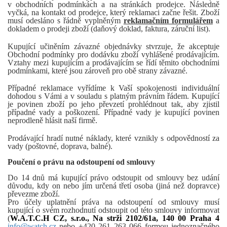
v obchodních podmínkách a na stránkách prodejce. Následně
vyčká, na kontakt od prodejce, který reklamaci začne řešit. Zboží
musí odesláno s řádně vyplněným
reklamačním formulářem
a
dokladem o prodeji zboží (daňový doklad, faktura, záruční list).
Kupující učiněním závazné objednávky stvrzuje, že akceptuje
Obchodní podmínky pro dodávku zboží vyhlášené prodávajícím.
Vztahy mezi kupujícím a prodávajícím se řídí těmito obchodními
podmínkami, které jsou zároveň pro obě strany závazné.
Případné reklamace vyřídíme k Vaší spokojenosti individuální
dohodou s Vámi a v souladu s platným právním řádem. Kupující
je povinen zboží po jeho převzetí prohlédnout tak, aby zjistil
případné vady a poškození. Případné vady je kupující povinen
neprodleně hlásit naší firmě.
Prodávající hradí nutné náklady, které vznikly s odpovědností za
vady (poštovné, doprava, balné).
Poučení o právu na odstoupení od smlouvy
Do 14 dnů má kupující právo odstoupit od smlouvy bez udání
důvodu, kdy on nebo jím určená třetí osoba (jiná než dopravce)
převezme zboží.
Pro účely uplatnění práva na odstoupení od smlouvy musí
kupující o svém rozhodnutí odstoupit od této smlouvy informovat
(
W.A.T.C.H CZ, s.r.o., Na strži 2102/61a, 140 00 Praha 4
info@watch.cz
nebo +420 261 263 066 formou jednoznačného