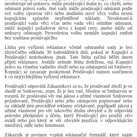
neodstoupí od smlouvy, může prodávající dodat to, co chybí, nebo
odstranit právní vadu. Jiné vady může prodávající odstranit podle
své volby opravou věci nebo dodáním nové věci; volba nesmí
kupujícímu způsobit nepřiměřené náklady. Neodstraní-li
prodávající vadu věci včas nebo vadu věci odmítne odstranit,
může kupující požadovat slevu z kupní ceny, anebo může od
smlouvy odstoupit. Provedenou volbu nemůže kupující změnit
bez souhlasu prodávajícího.
Lhůta pro vyřízení reklamace včetně odstranění vady je bez
zbytečného odkladu 30 kalendářních dnů, pokud se Kupující a
Prodávající nedohodnou jinak. Tato lhůta začíná běžet dnem
přijetí reklamace. Jestliže nebude lhůta dodržena, má Kupující
právo na výměnu vadného zboží nebo na odstoupení od Smlouvy.
Kupující se zavazuje poskytnout Prodávající nutnou součinnost
k co nejrychlejšímu vyřízení reklamace.
Prodávající odpovídá Zákazníkovi za to, že prodávané zboží je ve
shodě se Smlouvou, zejm. že je bez vad. Shodou se Smlouvou se
rozumí, že prodávaná věc má jakost a užitné vlastnosti Smlouvou
požadované, Prodávající nebo jeho zástupcem popisované nebo
na základě jimi prováděné reklamy očekávané, popřípadě jakost a
užitné vlastnosti pro věc takového druhu obvyklé a že odpovídá
právním předpisům a účelu, který Prodávající pro použití věci
uvádí nebo pro který se věc obvykle používá, v odpovídajícím
množství, míře nebo hmotnosti.
Zákazník je povinen vyplnit reklamační formulář, který najde