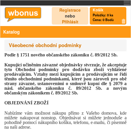
Registrace
Košík
Položky:
0
ks
nebo
Cena:
0 Bodů
Přihlásit
Katalog
Všeobecné obchodní podmínky
Podle § 1751 nového občanského zákoníku č. 89/2012 Sb.
Kupující učiněním závazné objednávky stvrzuje, že akceptuje
tyto Obchodní podmínky pro dodávku zboží vyhlášené
prodávajícím. Vztahy mezi kupujícím a prodávajícím se řídí
těmito obchodními podmínkami, které jsou zároveň pro obě
strany závazné, ustanoveními o smlouvě kupní dle § 2079 a
násl. občanského zákoníku č. 89/2012 Sb. a novým
občanským zákoníkem č. 89/2012 Sb.
OBJEDNÁNÍ ZBOŽÍ
Nabízíme vám možnost nákupu přímo z Vašeho domova, kde
můžete nakupovat nonstop. Objednávat si můžete jednoduše a
pohodlně pomocí nákupního košíku, telefonu, e-mailu, či písemně
na naši adrese.