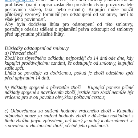
prohlášení (např. dopisu zaslaného prostřednictvím provozovatele
poštovních služeb, faxu nebo e-mailu). Kupující může použít
přiložený vzorový formulář pro odstoupení od smlouvy, není to
však jeho povinností.
Aby byla dodržena lhůta pro odstoupení od této smlouvy,
postačuje odeslat sdělení o uplatnění práva odstoupit od smlouvy
před uplynutím příslušné lhůty.
Důsledky odstoupení od smlouvy
a) Převzetí zboží
Zboží bez zbytečného odkladu, nejpozději do 14 dnů ode dne, kdy
kupující prodávajícímu oznámí, že odstupuje od smlouvy, kupující
zašle zpět.
Lhůta se považuje za dodrženou, pokud je zboží odesláno zpět
před uplynutím 14 dnů.
b) Náklady spojené s převzetím zboží – Kupující ponese přímé
náklady spojené s navrácením zboží, jestliže toto zboží nemůže být
vráceno pro svou povahu obvyklou poštovní cestou;
c) Odpovědnost za snížení hodnoty vráceného zboží - Kupující
odpovídá pouze za snížení hodnoty zboží v důsledku nakládání s
tímto zbožím jiným způsobem, než který je nutný k obeznámení se
s povahou a vlastnostmi zboží, včetně jeho funkčnosti.