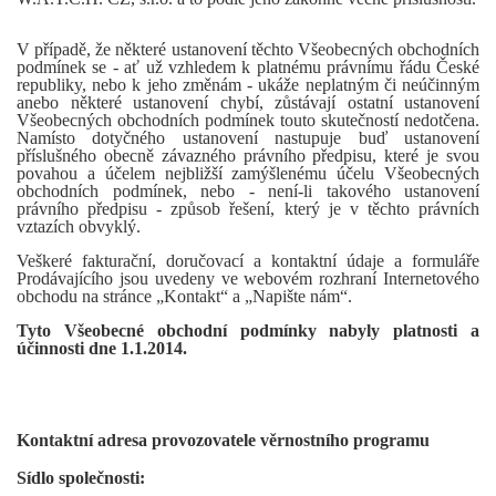
V případě, že některé ustanovení těchto Všeobecných obchodních
podmínek se - ať už vzhledem k platnému právnímu řádu České
republiky, nebo k jeho změnám - ukáže neplatným či neúčinným
anebo některé ustanovení chybí, zůstávají ostatní ustanovení
Všeobecných obchodních podmínek touto skutečností nedotčena.
Namísto dotyčného ustanovení nastupuje buď ustanovení
příslušného obecně závazného právního předpisu, které je svou
povahou a účelem nejbližší zamýšlenému účelu Všeobecných
obchodních podmínek, nebo - není-li takového ustanovení
právního předpisu - způsob řešení, který je v těchto právních
vztazích obvyklý.
Veškeré fakturační, doručovací a kontaktní údaje a formuláře
Prodávajícího jsou uvedeny ve webovém rozhraní Internetového
obchodu na stránce „Kontakt“ a „Napište nám“.
Tyto Všeobecné obchodní podmínky nabyly platnosti a
účinnosti dne 1.1.2014.
Kontaktní adresa provozovatele věrnostního programu
Sídlo společnosti: