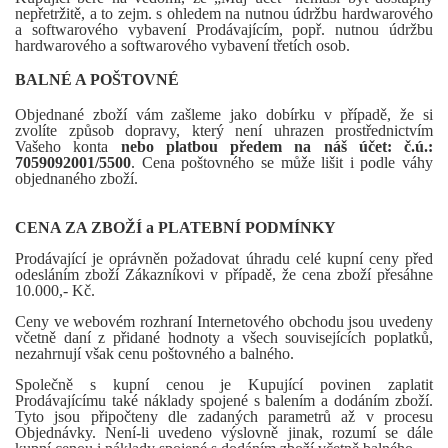
nepřetržitě, a to zejm. s ohledem na nutnou údržbu hardwarového
a softwarového vybavení Prodávajícím, popř. nutnou údržbu
hardwarového a softwarového vybavení třetích osob.
BALNÉ A POŠTOVNÉ
Objednané zboží vám zašleme jako dobírku v případě, že si
zvolíte způsob dopravy, který není uhrazen prostřednictvím
Vašeho konta
nebo platbou předem na náš účet: č.ú.:
7059092001/5500
. Cena poštovného se může lišit i podle váhy
objednaného zboží.
CENA ZA ZBOŽÍ a PLATEBNÍ PODMÍNKY
Prodávající je oprávněn požadovat úhradu celé kupní ceny před
odesláním zboží Zákazníkovi v případě, že cena zboží přesáhne
10.000,- Kč.
Ceny ve webovém rozhraní Internetového obchodu jsou uvedeny
včetně daní z přidané hodnoty a všech souvisejících poplatků,
nezahrnují však cenu poštovného a balného.
Společně s kupní cenou je Kupující povinen zaplatit
Prodávajícímu také náklady spojené s balením a dodáním zboží.
Tyto jsou připočteny dle zadaných parametrů až v procesu
Objednávky. Není-li uvedeno výslovně jinak, rozumí se dále