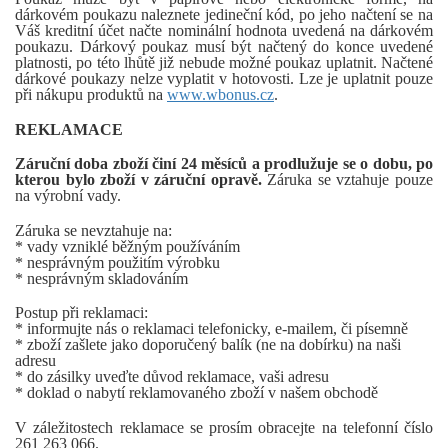
dárkovém poukazu naleznete jedineční kód, po jeho načtení se na
Váš kreditní účet načte nominální hodnota uvedená na dárkovém
poukazu. Dárkový poukaz musí být načtený do konce uvedené
platnosti, po této lhůtě již nebude možné poukaz uplatnit. Načtené
dárkové poukazy nelze vyplatit v hotovosti. Lze je uplatnit pouze
při nákupu produktů na
www.wbonus.cz
.
REKLAMACE
Záruční doba zboží činí 24 měsíců a prodlužuje se o dobu, po
kterou bylo zboží v záruční opravě.
Záruka se vztahuje pouze
na výrobní vady.
Záruka se nevztahuje na:
* vady vzniklé běžným používáním
* nesprávným použitím výrobku
* nesprávným skladováním
Postup při reklamaci:
* informujte nás o reklamaci telefonicky, e-mailem, či písemně
* zboží zašlete jako doporučený balík (ne na dobírku) na naši
adresu
* do zásilky uveďte důvod reklamace, vaši adresu
* doklad o nabytí reklamovaného zboží v našem obchodě
V záležitostech reklamace se prosím obracejte na telefonní číslo
261 263 066.