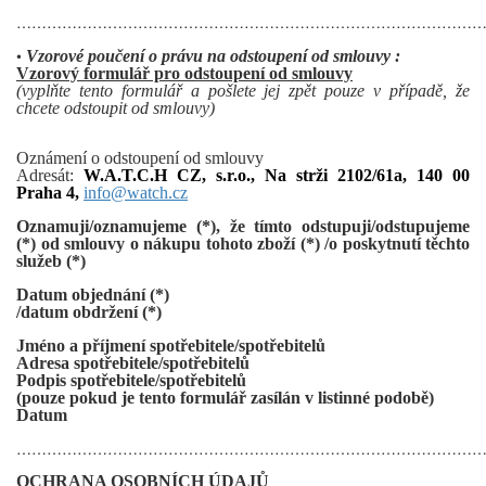
………………………………………………………………………………
•
Vzorové poučení o právu na odstoupení od smlouvy :
Vzorový formulář pro odstoupení od smlouvy
(vyplňte tento formulář a pošlete jej zpět pouze v případě, že
chcete odstoupit od smlouvy)
Oznámení o odstoupení od smlouvy
Adresát:
W.A.T.C.H CZ, s.r.o., Na strži 2102/61a, 140 00
Praha 4,
info@watch.cz
Oznamuji/oznamujeme (*), že tímto odstupuji/odstupujeme
(*) od smlouvy o nákupu tohoto zboží (*) /o poskytnutí těchto
služeb (*)
Datum objednání (*)
/datum obdržení (*)
Jméno a příjmení spotřebitele/spotřebitelů
Adresa spotřebitele/spotřebitelů
Podpis spotřebitele/spotřebitelů
(pouze pokud je tento formulář zasílán v listinné podobě)
Datum
………………………………………………………………………………
OCHRANA OSOBNÍCH ÚDAJŮ