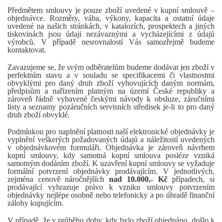
Předmětem smlouvy je pouze zboží uvedené v kupní smlouvě –
objednávce. Rozměry, váha, výkony, kapacita a ostatní údaje
uvedené na našich stránkách, v katalozích, prospektech a jiných
tiskovinách jsou údaji nezávaznými a vycházejícími z údajů
výrobců. V případě nesrovnalostí Vás samozřejmě budeme
kontaktovat.
Zavazujeme se, že svým odběratelům budeme dodávat jen zboží v
perfektním stavu a v souladu se specifikacemi či vlastnostmi
obvyklými pro daný druh zboží vyhovujících daným normám,
předpisům a nařízením platným na území České republiky a
zároveň řádně vybavené českými návody k obsluze, záručními
listy a seznamy pozáručních servisních středisek je-li to pro daný
druh zboží obvyklé.
Podmínkou pro naplnění platnosti naší elektronické objednávky je
vyplnění veškerých požadovaných údajů a náležitostí uvedených
v objednávkovém formuláři. Objednávka je zároveň návrhem
kupní smlouvy, kdy samotná kupní smlouva posléze vzniká
samotným dodáním zboží. K uzavření kupní smlouvy se vyžaduje
formální potvrzení objednávky prodávajícím. V jednotlivých,
zejména cenově náročnějších
nad
10.000,- Kč
případech, si
prodávající vyhrazuje právo k vzniku smlouvy potvrzením
objednávky nejlépe osobně nebo telefonicky a po úhradě finanční
zálohy kupujícím.
V případě, že v průběhu doby, kdy bylo zboží objednáno, došlo k