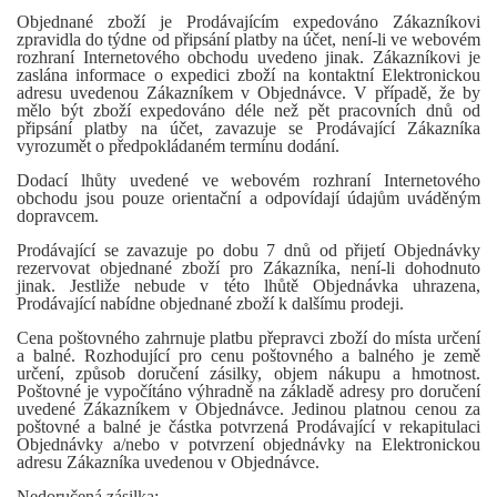
Objednané zboží je Prodávajícím expedováno Zákazníkovi
zpravidla do týdne od připsání platby na účet, není-li ve webovém
rozhraní Internetového obchodu uvedeno jinak. Zákazníkovi je
zaslána informace o expedici zboží na kontaktní Elektronickou
adresu uvedenou Zákazníkem v Objednávce. V případě, že by
mělo být zboží expedováno déle než pět pracovních dnů od
připsání platby na účet, zavazuje se Prodávající Zákazníka
vyrozumět o předpokládaném termínu dodání.
Dodací lhůty uvedené ve webovém rozhraní Internetového
obchodu jsou pouze orientační a odpovídají údajům uváděným
dopravcem.
Prodávající se zavazuje po dobu 7 dnů od přijetí Objednávky
rezervovat objednané zboží pro Zákazníka, není-li dohodnuto
jinak. Jestliže nebude v této lhůtě Objednávka uhrazena,
Prodávající nabídne objednané zboží k dalšímu prodeji.
Cena poštovného zahrnuje platbu přepravci zboží do místa určení
a balné. Rozhodující pro cenu poštovného a balného je země
určení, způsob doručení zásilky, objem nákupu a hmotnost.
Poštovné je vypočítáno výhradně na základě adresy pro doručení
uvedené Zákazníkem v Objednávce. Jedinou platnou cenou za
poštovné a balné je částka potvrzená Prodávající v rekapitulaci
Objednávky a/nebo v potvrzení objednávky na Elektronickou
adresu Zákazníka uvedenou v Objednávce.
Nedoručená zásilka: