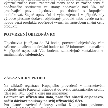
výrazné změně kurzu zahraniční měny nebo ke změně ceny či
dodávaného sortimentu ze strany dodavatele nad 3%, má
prodávající právo objednávku po dohodě s kupujícím
modifikovat. Stejné oprávnění si vyhrazujeme i v případě, kdy
výrobce přestane dodávat objednaný produkt nebo uvede na trh
novou verzi produktu popřípadě výrazným způsobem změní cenu
produktu.
POTVRZENÍ OBJEDNÁVKY
Objednávka je přijata do 24 hodin, potvrzení objednávky vám
zašleme e-mailem, o odeslání budete taktéž informováni e-mailem.
V případě nejasností Vás budeme samozřejmě kontaktovat
e-
mailem nebo telefonicky
.
ZÁKAZNICKÝ PROFIL
Na základě registrace Kupujícího provedené v Internetovém
obchodě může Kupující vstupovat do svého zákaznického profilu
(dále jen „Můj účet“), které mu umožňuje:
Editovat svá uživatelská data, prohlížet historii objednávek,
načíst dárkové poukazy na svůj uživatelský účet.
Pro platné uzavření Smlouvy vzniká Kupujícímu povinnost