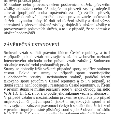
na sever příchozí pošty.
b) osobně nebo provozovatelem poštovních služeb: převzetím
zásilky adresátem nebo též odepřením převzetí zásilky, odepře-li
adresát (popřípadě osoba oprávněná za něj) zásilku převzít,
v případě doručování prostřednictvím provozovatele poštovních
služeb uplynutím lhůty 10 dnů od uložení zásilky a dání výzvy
adresátovi k převzetí uložené zásilky, dojde-li k uložení zásilky u
provozovatele poštovních služeb, a to i v případě, že se adresát o
uložení nedozvěděl.
ZÁVĚREČNÁ USTANOVENÍ
Smluvní vztah se řídí právním řádem České republiky, a to i
v případě, pokud vztah související s užitím webového rozhraní
Internetového obchodu nebo právní vztah založený Smlouvou
obsahuje mezinárodní (zahraniční) prvek.
Strany se dohodly řešit veškeré případné spory nejdříve smírnou
cestou. Pokud se strany v případě sporu souvisejícího
s obchodními vztahy nedohodnou smírně, podléhá řešení
takového sporu soudům v České republice a to i v případě, že
druhá strana není občanem / residentem České republiky.
K řízení
v prvním stupni je místně příslušný soud v jehož obvodu má sídlo
W.A.T.C.H. CZ, s.r.o.
a to podle jeho zákonné věcné příslušnosti.
V případě vztahu s mezinárodním prvkem se sjednává pro případ
majetkových či jiných sporů, jakož i majetkových sporů s ní
souvisejících, založení pravomoci českých soudů s tím, že k řízení
v prvním stupni je místně příslušný soud v jehož obvodu má sídlo
W.A.T.C.H. CZ, s.r.o. a to podle jeho zákonné věcné příslušnosti.