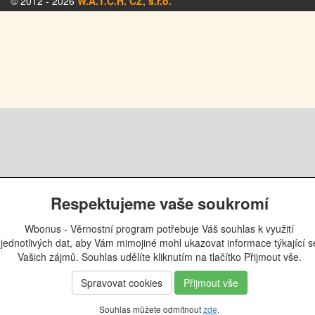
© 2012 - 2026
W.A.T.C.H. CZ, s.r.o.
Respektujeme vaše soukromí
Wbonus - Věrnostní program potřebuje Váš souhlas k využití
jednotlivých dat, aby Vám mimojiné mohl ukazovat informace týkající s
Vašich zájmů. Souhlas udělíte kliknutím na tlačítko Přijmout vše.
Spravovat cookies
Přijmout vše
Souhlas můžete odmítnout
zde
.