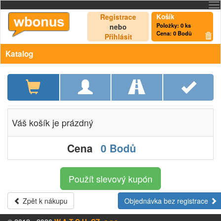
Registrace
Košík
Položky:
0
ks
nebo
Cena:
0 Bodů
Přihlásit
Katalog
Váš košík je prázdný
Cena
0 Bodů
Použít slevový kupón
Zpět k nákupu
Objednávka bez registrace