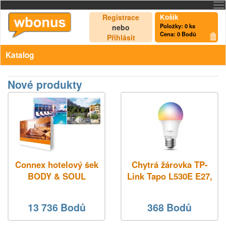
Registrace
Košík
Položky:
0
ks
nebo
Cena:
0 Bodů
Přihlásit
Katalog
Nové produkty
Connex hotelový šek
Chytrá žárovka TP-
BODY & SOUL
Link Tapo L530E E27,
8,7W, 230V, přes IP,
stmívatelná, 2700K až
13 736 Bodů
368 Bodů
6500K