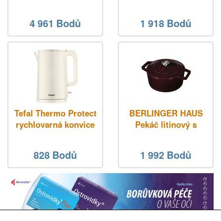
Wi-Fi, kamera,
3MPx, baterie
zvonek, IR do 5 m,
4 961 Bodů
1 918 Bodů
PIR, LCD 4,3", šedý
Tefal Thermo Protect
BERLINGER HAUS
rychlovarná konvice
Pekáč litinový s
poklicí 24 cm
Burgundy Line BH-
828 Bodů
1 992 Bodů
6497