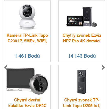
Kamera TP-Link Tapo
Chytrý zvonek Ezviz
C230 IP, 5MPx, WiFi,
HP7 Pro 4K domácí
přísvit
interkom, WiFi, 8"
dotyk. displej
1 461 Bodů
14 143 Bodů
Chytré dveřní
Chytrý zvonek TP-
kukátko Ezviz DP2C
Link Tapo D205 IoT,